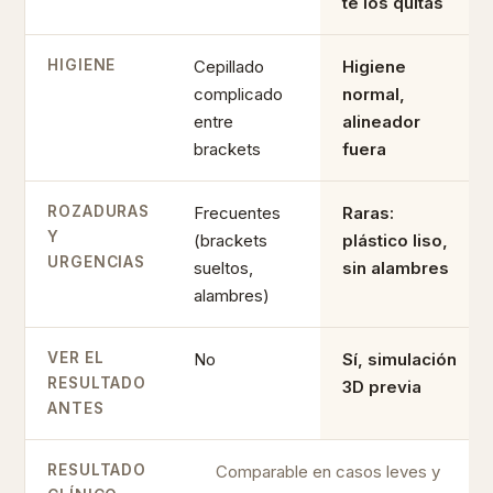
te los quitas
HIGIENE
Cepillado
Higiene
complicado
normal,
entre
alineador
brackets
fuera
ROZADURAS
Frecuentes
Raras:
Y
(brackets
plástico liso,
URGENCIAS
sueltos,
sin alambres
alambres)
VER EL
No
Sí, simulación
RESULTADO
3D previa
ANTES
RESULTADO
Comparable en casos leves y