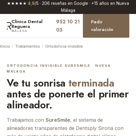
★★★★★
4,9
/5 · 206 reseñas en Google · +15 años en Nueva
Málaga
952 10 21
Clínica Dental
Pedir
Reguera
valoración
03
MÁLAGA
Inicio
/
Tratamientos
/
Ortodoncia invisible
ORTODONCIA INVISIBLE SURESMILE · NUEVA
MÁLAGA
Ve tu sonrisa
terminada
antes de ponerte el primer
alineador.
Trabajamos con
SureSmile
, el sistema de
alineadores transparentes de Dentsply Sirona con