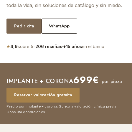
toda la vida, sin soluciones de catálogo y sin miedo.
Pedir cita
WhatsApp
★
4,9
sobre 5 ·
206 reseñas
·
+15 años
en el barrio
699€
IMPLANTE + CORONA
por pieza
Reservar valoración gratuita
Precio por implante + corona. Sujeto a valoración clínica previa.
Consulta condiciones.